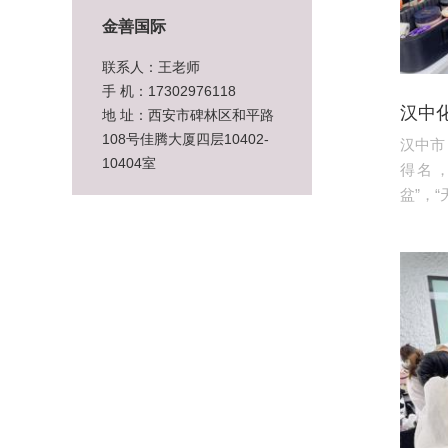
金善国际
联系人：王老师
手 机：17302976118
汉中
地 址：西安市碑林区和平路
108号佳腾大厦四层10402-
汉中市
10404室
得名，
盆”，“天