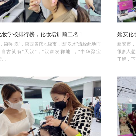
化妆学校排行榜，化妆培训前三名！
延安化
，简称“汉”，陕西省辖地级市，因“汉水”流经此地而
延安市，
自古就有“天汉”，“汉家发祥地”，“中华聚宝
很多人想
...
了解，下面