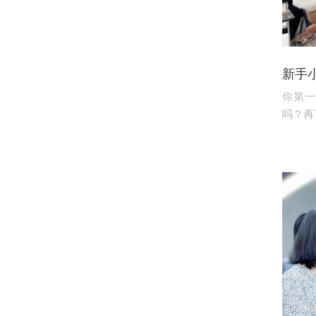
新手
你第一
吗？再