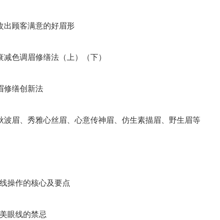
出顾客满意的好眉形
减色调眉修缮法（上）（下）
修缮创新法
波眉、秀雅心丝眉、心意传神眉、仿生素描眉、野生眉等
线操作的核心及要点
美眼线的禁忌