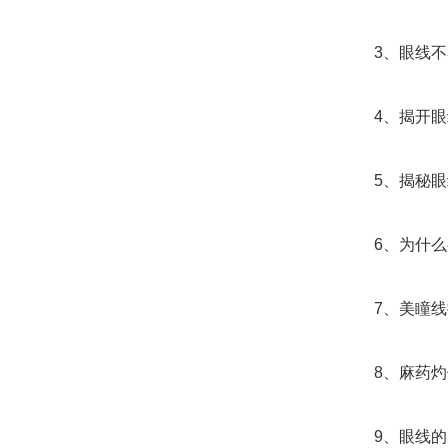
3、眼线不
4、揭开眼
5、揭秘眼
6、为什么有
7、美瞳线掉
8、麻药灼
9、眼线的