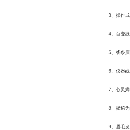
3、操作成
4、百变线
5、线条眉
6、仪器线
7、心灵婵
8、揭秘为何
9、眉毛发