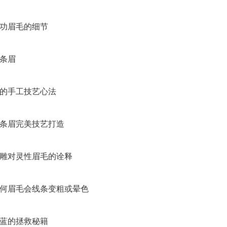
功眉毛的细节
条眉
的手工技艺心法
条眉完美技艺打造
雕对灵性眉毛的诠释
眉毛会线条变粗或晕色
蓝的拯救秘籍