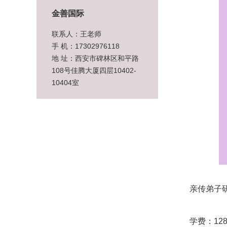
金善国际
联系人：王老师
手 机：17302976118
地 址：西安市碑林区和平路
108号佳腾大厦四层10402-
10404室
亲传弟子研
学费：128