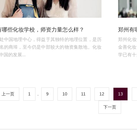
有哪些化妆学校，师资力量怎么样？
郑州有
处中国地理中心，得益于其独特的地理位置，是历
郑州化妆
名的商埠，至今仍是中部较大的物资集散地。化妆
金善化妆
国的发展...
学已有十多
上一页
1
9
10
11
12
13
..
下一页