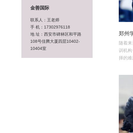
金善国际
联系人：王老师
手 机：17302976118
郑州
地 址：西安市碑林区和平路
108号佳腾大厦四层10402-
随着来
10404室
训机构
择的难度