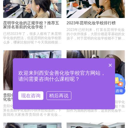
昆明学化妆的正规学校？推荐五
2023年昆明化妆学校排行榜
家排名靠前的化妆学校！
2023年已经到来，打算在昆明学化妆
已经2023年了，很多人都有了来昆明
的小伙伴很多，大部分都是零基础的女
学化妆的想法，但是昆明的化妆学校那
孩子，对于昆明的化妆学校都不了解，
么多，哪家比较好呢？今天我就根据昆
今天我刚好有空，...
明化妆学校的教学...
×
欢迎来到西安金善化妆学校官方网站，
请问需要咨询什么课程呢？
现在咨询
稍后再说
贵阳化妆学校有哪些？贵阳十大
衡阳学化妆哪里好一些？
化妆学校排行榜！
最近很多衡阳的小伙伴在问，衡阳学化
贵阳化妆学校有哪些？我想这是很多打
妆哪里好，有没有靠谱的化妆学校？衡
算在贵阳学化妆的小伙伴想知道的，下
阳作为湖南的地级市，这里的化妆学校
面我给大家推荐贵阳排名十家化妆学
并不多，建议大...
校，这是依据学校...