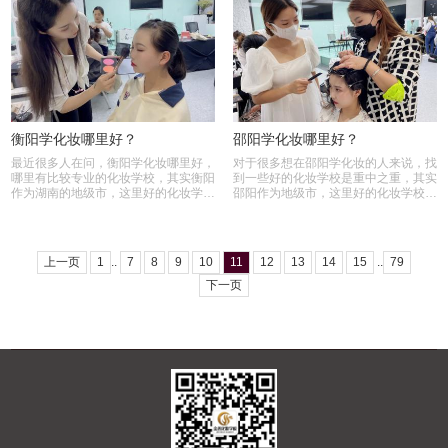
衡阳学化妆哪里好？
邵阳学化妆哪里好？
最近很多人在问，衡阳学化妆哪里好，
对于很多想在邵阳学化妆的人来说，找
哪里有比较专业的化妆学校，其实衡阳
到一些好的化妆学校是重中之重，其实
作为湖南的地级市，这里好的化妆学校
邵阳作为地级市，这里好的化妆学校很
很少，建议大家...
少，但是长沙作...
上一页
1
..
7
8
9
10
11
12
13
14
15
..
79
下一页